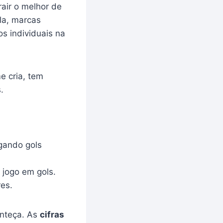
rair o melhor de
la, marcas
s individuais na
e cria, tem
.
gando gols
 jogo em gols.
res.
onteça. As
cifras