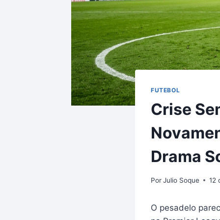
FUTEBOL
Crise Se
Novament
Drama S
Por
Julio Soque
12 
O pesadelo parec