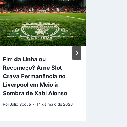
Revoluç
Liverpo
Madrid
Por
Julio S
Fim da Linha ou
Recomeço? Arne Slot
Crava Permanência no
Liverpool em Meio à
Sombra de Xabi Alonso
Por
Julio Soque
14 de maio de 2026