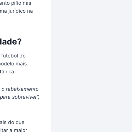
nto pífio nas
ema jurídico na
idade?
 futebol do
modelo mais
tânica.
a o rebaixamento
 para sobreviver”,
ais do que
itar a maior