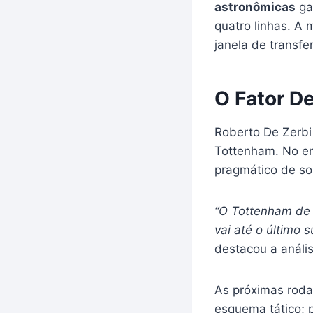
astronômicas
ga
quatro linhas. A 
janela de transfe
O Fator De
Roberto De Zerbi
Tottenham. No en
pragmático de sob
“O Tottenham de 
vai até o último s
destacou a análi
As próximas roda
esquema tático; p