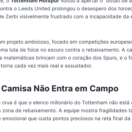
ue, o
Tottenham Hotspur
voltou a apertar o “botão de a
ntra o Leeds United prolongou o desespero dos torced
De Zerbi visivelmente frustrado com a incapacidade da 
um projeto ambicioso, focado em competições europeias
ma luta de foice no escuro contra o rebaixamento. A 
s matemáticas brincam com o coração dos Spurs, e o 
torna cada vez mais real e assustador.
 Camisa Não Entra em Campo
 crua é que o elenco milionário do Tottenham não está 
 zona de rebaixamento. A equipe mostra fragilidades tá
e emocional que custa pontos preciosos na reta final d