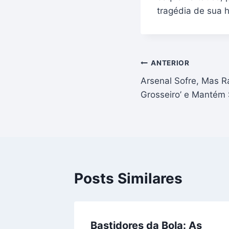
tragédia de sua h
Navegação
ANTERIOR
Arsenal Sofre, Mas Ra
de
Grosseiro’ e Mantém 
Post
Posts Similares
Bastidores da Bola: As