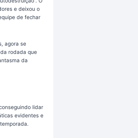
utodestruição”. O
ores e deixou o
equipe de fechar
, agora se
cada rodada que
fantasma da
conseguindo lidar
ticas evidentes e
a temporada.