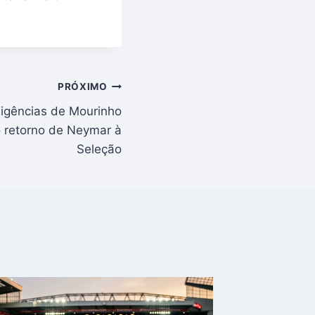
PRÓXIMO
xigências de Mourinho
o retorno de Neymar à
Seleção
Bastido