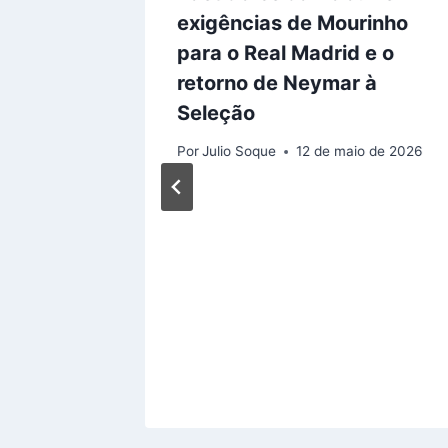
exigências de Mourinho
para o Real Madrid e o
retorno de Neymar à
Seleção
Por
Julio Soque
12 de maio de 2026
es: Por
Futuro
gue
o de 2026