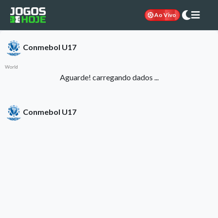
Ao Vivo
Conmebol U17
World
Aguarde! carregando dados ...
Conmebol U17