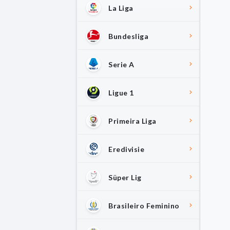
La Liga
Bundesliga
Serie A
Ligue 1
Primeira Liga
Eredivisie
Süper Lig
Brasileiro Feminino