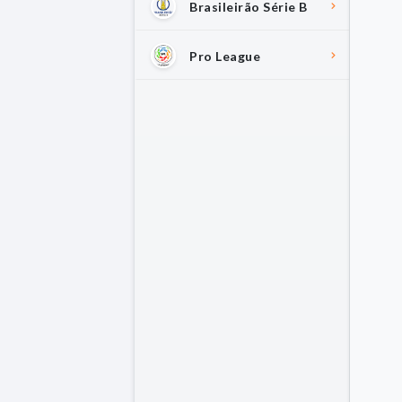
Brasileirão Série B
Pro League