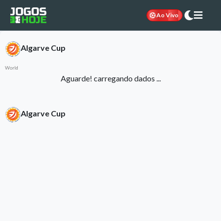
Ao Vivo
Algarve Cup
World
Aguarde! carregando dados ...
Algarve Cup