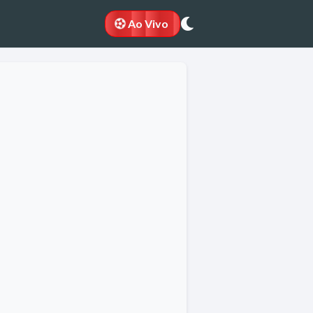
Ao Vivo