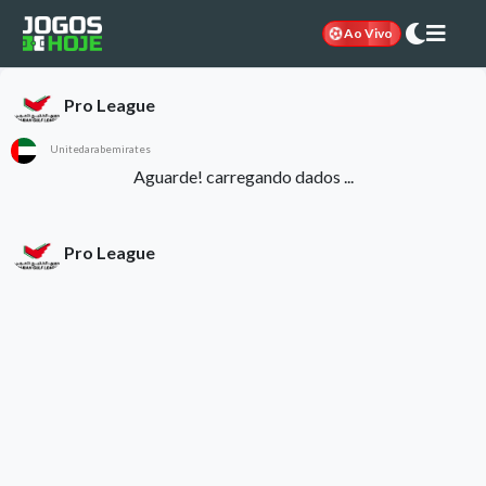
Ao Vivo
Pro League
Unitedarabemirates
Aguarde! carregando dados ...
Pro League