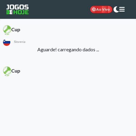
Ao Vivo
Cup
Slovenia
Aguarde! carregando dados ...
Cup