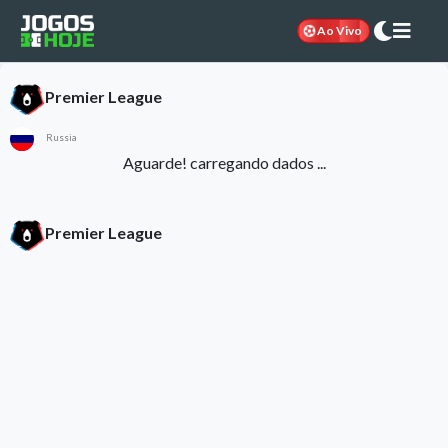
Ao Vivo
Premier League
Russia
Aguarde! carregando dados ...
Premier League