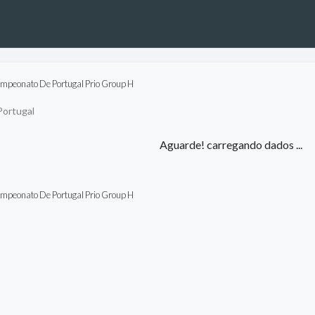
mpeonato De Portugal Prio Group H
ortugal
Aguarde! carregando dados ...
mpeonato De Portugal Prio Group H