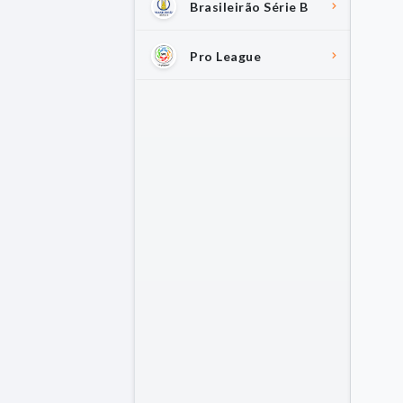
Brasileirão Série B
Pro League