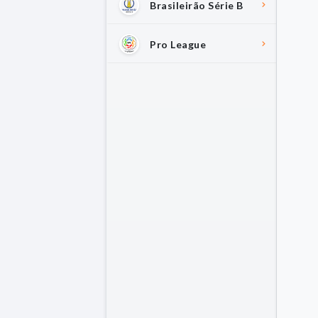
Brasileirão Série B
Pro League