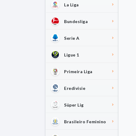
La Liga
Bundesliga
Serie A
Ligue 1
Primeira Liga
Eredivisie
Süper Lig
Brasileiro Feminino