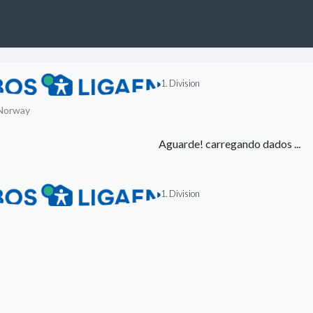
1. Division
Norway
Aguarde! carregando dados ...
1. Division