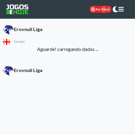
Ao Vivo
Erovnuli Liga
Georgia
Aguarde! carregando dados ...
Erovnuli Liga