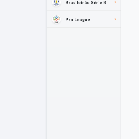
Brasileirão Série B
Pro League