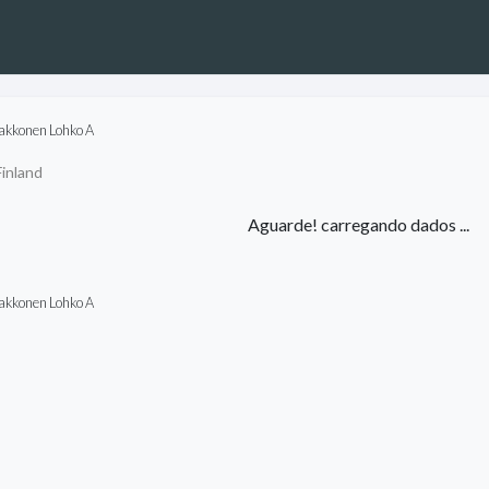
akkonen Lohko A
inland
Aguarde! carregando dados ...
akkonen Lohko A