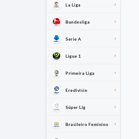
La Liga
Bundesliga
Serie A
Ligue 1
Primeira Liga
Eredivisie
Süper Lig
Brasileiro Feminino