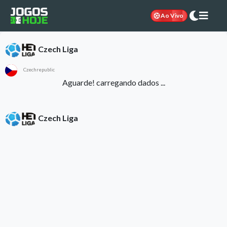
Ao Vivo
Czech Liga
Czechrepublic
Aguarde! carregando dados ...
Czech Liga