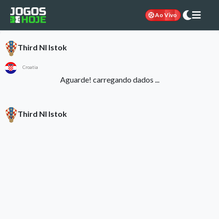
Ao Vivo
Third Nl Istok
Croatia
Aguarde! carregando dados ...
Third Nl Istok