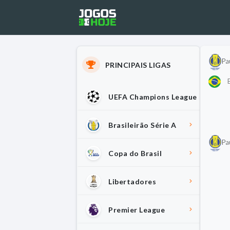
Pau
PRINCIPAIS LIGAS
B
UEFA Champions League
Brasileirão Série A
Pau
Copa do Brasil
Libertadores
Premier League