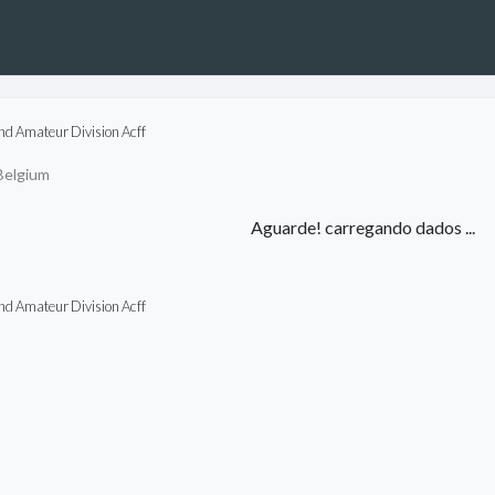
nd Amateur Division Acff
elgium
Aguarde! carregando dados ...
nd Amateur Division Acff