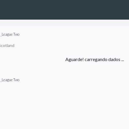
League Two
cotland
Aguarde! carregando dados ...
League Two