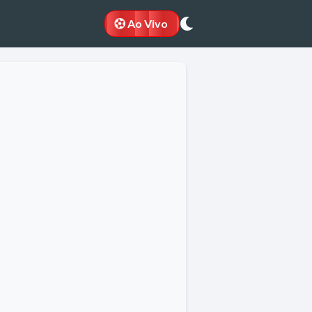
Ao Vivo